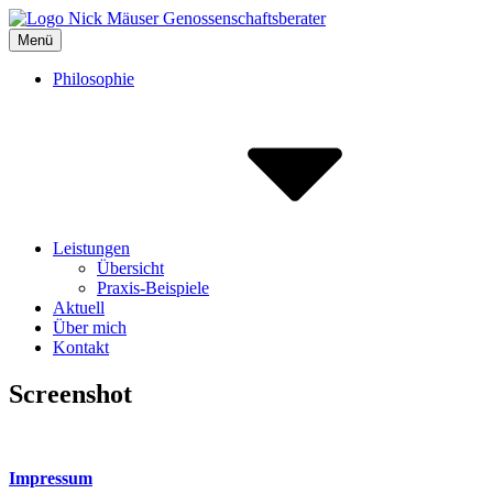
Inhalte
überspringen
Menü
NICK MÄUSER
… bringt Genossenschaften voran.
Philosophie
Leistungen
Übersicht
Praxis-Beispiele
Aktuell
Über mich
Kontakt
Screenshot
Impressum