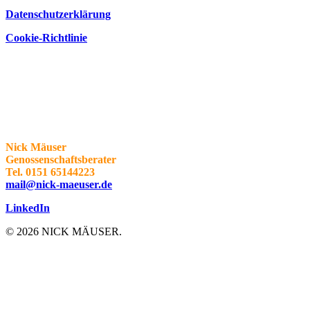
Datenschutzerklärung
Cookie-Richtlinie
Partizipation fördern mit …
• Beratung
• Begeisterung
• Workshops
• Moderation
• Vorträgen
Nick Mäuser
Genossenschaftsberater
Tel. 0151 65144223
mail@nick-maeuser.de
LinkedIn
© 2026 NICK MÄUSER.