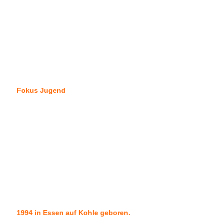
demokratischer Willensbildung an internationalen
Top-Universitäten, sowie zertifizierter Mediator
.
Besser statt mehr.
Ich spare Ihnen Ressourcen und
innere Widerstände.
Fokus Jugend
Begleitung von über 5.500 Kindern, Jugendlichen
und jungen Erwachsenen als Bildungscampus-
Gründer, Flow Keeper, Moderator, Lehrer,
Schiedsrichter, Trainer und mehr.
Jugend ist Zukunft.
Jugendbeteiligung ist
Zukunftsorientierung.
1994 in Essen auf Kohle geboren.