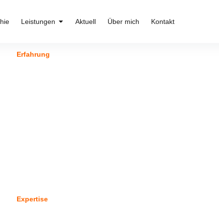
hie
Leistungen
Aktuell
Über mich
Kontakt
Erfahrung
Partizipationsprozesse in Städten von 20.000 bis 1.5
Millionen Menschen und in Genossenschaften von
200 bis 143.000 Mitgliedern – innovative
Begegnungsformate, klar strukturierte
Abendveranstaltungen und zufällig geloste Räte.
Hochwertige Beteiligung
für bessere
Entscheidungen und mehr Rückhalt.
Expertise
Bachelor, Master und Promotion (in Arbeit) zu