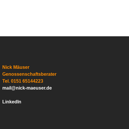
Nick Mäuser
Genossenschaftsberater
Tel. 0151 65144223
mail@nick-maeuser.de
LinkedIn